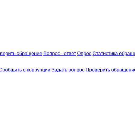
верить обращение
Вопрос - ответ
Опрос
Статистика обращ
Сообщить о коррупции
Задать вопрос
Проверить обращени