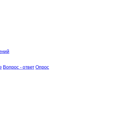
ений
е
Вопрос - ответ
Опрос