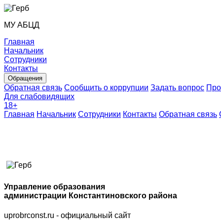
МУ АБЦД
Главная
Начальник
Сотрудники
Контакты
Обращения
Обратная связь
Сообщить о коррупции
Задать вопрос
Про
Для слабовидящих
18
+
Главная
Начальник
Сотрудники
Контакты
Обратная связь
Управление образования
администрации Константиновского района
uprobrconst.ru - официальный сайт