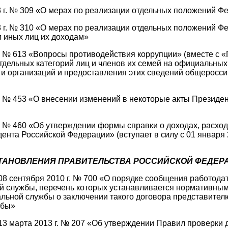
3 г. № 309 «О мерах по реализации отдельных положений Ф
 г. № 310 «О мерах по реализации отдельных положений Фе
 иных лиц их доходам»
г. № 613 «Вопросы противодействия коррупции» (вместе с 
тдельных категорий лиц и членов их семей на официальных
и и организаций и предоставления этих сведений общерос
г. № 453 «О внесении изменений в некоторые акты Презид
г. № 460 «Об утверждении формы справки о доходах, расхо
нта Российской Федерации» (вступает в силу с 01 января 2
ТАНОВЛЕНИЯ ПРАВИТЕЛЬСТВА РОССИЙСКОЙ ФЕДЕР
8 сентября 2010 г. № 700 «О порядке сообщения работодат
 службы, перечень которых устанавливается нормативным
альной службы о заключении такого договора представител
жбы»
3 марта 2013 г. № 207 «Об утверждении Правил проверки д