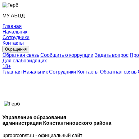
МУ АБЦД
Главная
Начальник
Сотрудники
Контакты
Обращения
Обратная связь
Сообщить о коррупции
Задать вопрос
Про
Для слабовидящих
18
+
Главная
Начальник
Сотрудники
Контакты
Обратная связь
Управление образования
администрации Константиновского района
uprobrconst.ru - официальный сайт