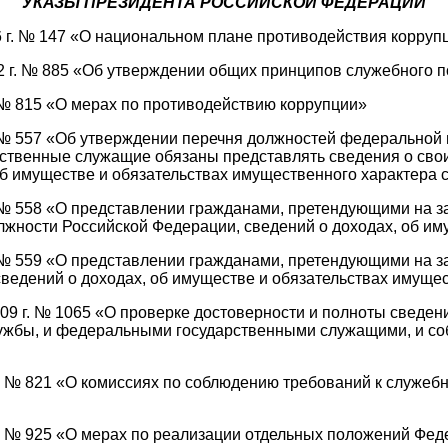
УКАЗЫ ПРЕЗИДЕНТА РОССИЙСКОЙ ФЕДЕРАЦИИ
6 г. № 147 «О национальном плане противодействия корруп
02 г. № 885 «Об утверждении общих принципов служебного
. № 815 «О мерах по противодействию коррупции»
. № 557 «Об утверждении перечня должностей федеральной 
твенные служащие обязаны представлять сведения о своих
об имуществе и обязательствах имущественного характера с
. № 558 «О представлении гражданами, претендующими на 
жности Российской Федерации, сведений о доходах, об им
г. № 559 «О представлении гражданами, претендующими на
едений о доходах, об имуществе и обязательствах имущес
009 г. № 1065 «О проверке достоверности и полноты свед
лужбы, и федеральными государственными служащими, и 
 г. № 821 «О комиссиях по соблюдению требований к служ
г. № 925 «О мерах по реализации отдельных положений Фед