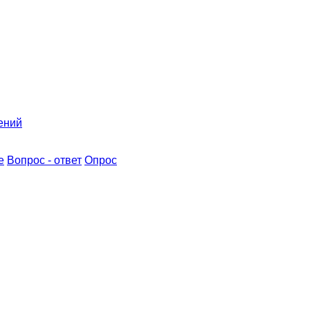
ений
е
Вопрос - ответ
Опрос