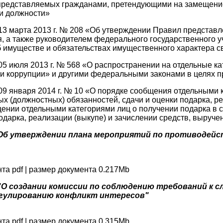
, представляемых гражданами, претендующими на замещен
и должности»
3 марта 2013 г. № 208 «Об утверждении Правил представл
, а также руководителем федерального государственного у
б имуществе и обязательствах имущественного характера св
 июля 2013 г. № 568 «О распространении на отдельные кат
 коррупции» и другими федеральными законами в целях п
 января 2014 г. № 10 «О порядке сообщения отдельными ка
(должностных) обязанностей, сдачи и оценки подарка, реа
ении отдельными категориями лиц о получении подарка в
одарка, реализации (выкупе) и зачислении средств, выруче
4 "Об утверждении плана мероприятий по противодей
нта pdf | размер документа 0.217Mb
9 "О создании комиссии по соблюдению требований к
егулированию конфликт интересов"
нта pdf | размер документа 0.315Mb