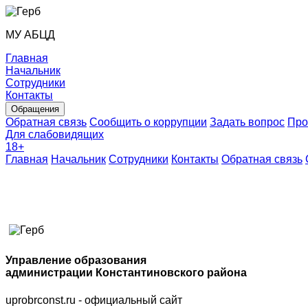
МУ АБЦД
Главная
Начальник
Сотрудники
Контакты
Обращения
Обратная связь
Сообщить о коррупции
Задать вопрос
Про
Для слабовидящих
18
+
Главная
Начальник
Сотрудники
Контакты
Обратная связь
Управление образования
администрации Константиновского района
uprobrconst.ru - официальный сайт