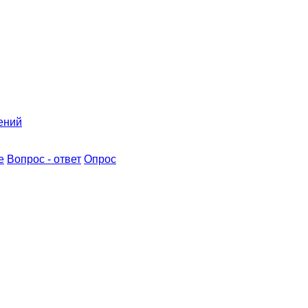
ений
е
Вопрос - ответ
Опрос