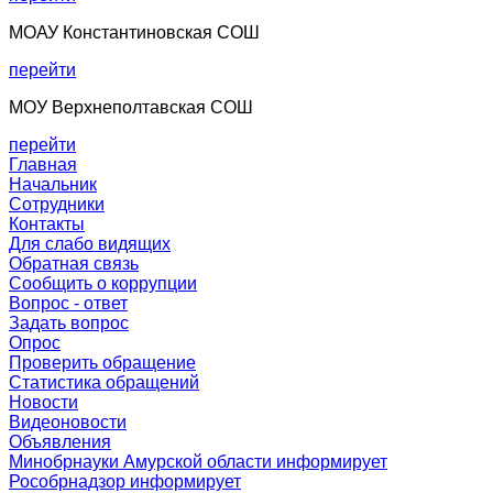
МОАУ Константиновская СОШ
перейти
МОУ Верхнеполтавская СОШ
перейти
Главная
Начальник
Сотрудники
Контакты
Для слабо видящих
Обратная связь
Сообщить о коррупции
Вопрос - ответ
Задать вопрос
Опрос
Проверить обращение
Статистика обращений
Новости
Видеоновости
Объявления
Минобрнауки Амурской области
информирует
Рособрнадзор
информирует